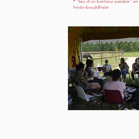
*
"lieu d'un bonheur paisible" en
hindo-bouddhiste