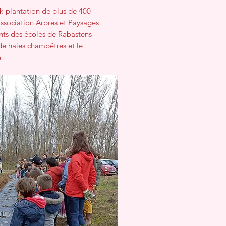
4
: plantation de plus de 400
association Arbres et Paysages
ants des écoles de Rabastens
e haies champêtres et le
é