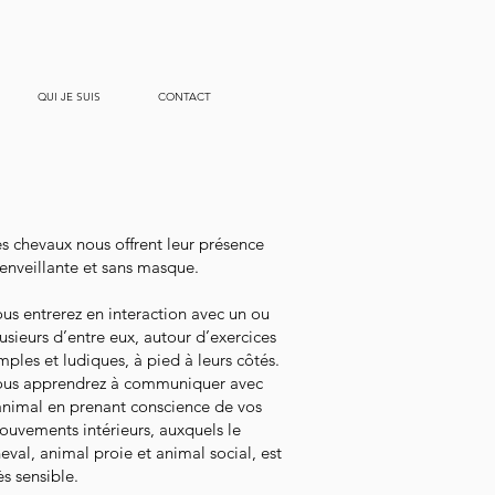
QUI JE SUIS
CONTACT
s chevaux nous offrent leur présence
enveillante et sans masque.
us entrerez en interaction avec un ou
usieurs d’entre eux, autour d’exercices
mples et ludiques, à pied à leurs côtés.
ous apprendrez à communiquer avec
animal en prenant conscience de vos
uvements intérieurs, auxquels le
eval, animal proie et animal social, est
ès sensible.