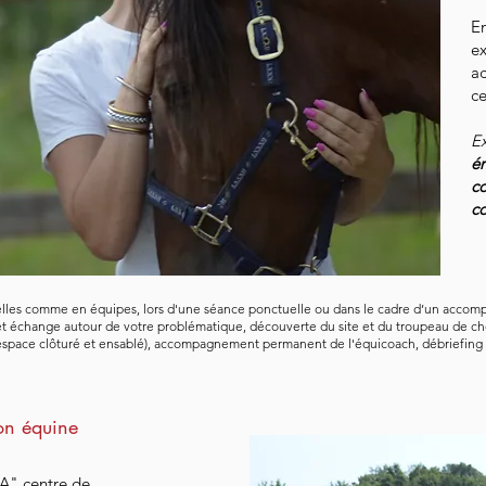
En
ex
a
ce
Ex
ém
co
co
elles comme en équipes, lors d'une séance ponctuelle ou dans le cadre d’un acco
et échange autour de votre problématique, découverte du site et du troupeau de ch
ère (espace clôturé et ensablé), accompagnement permanent de l'équicoach, débriefin
n équine
A" centre de