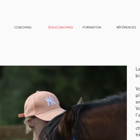
COACHING
ÉQUICOACHING
FORMATION
RÉFÉRENCES
Le
bi
Vo
pl
si
V
l’
mo
ch
tr